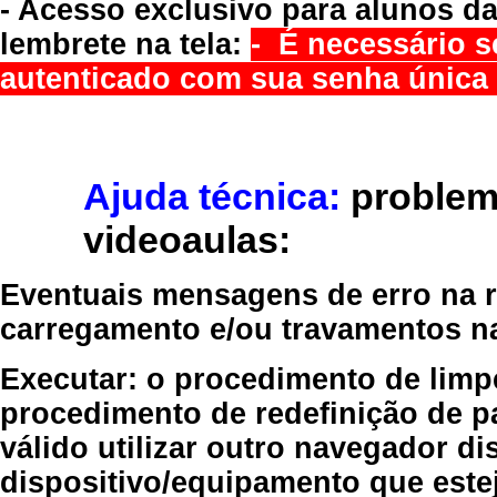
- Acesso exclusivo para alunos da
lembrete na tela:
- É necessário s
autenticado com sua senha única 
Ajuda técnica:
problem
videoaulas:
Eventuais mensagens de erro na re
carregamento e/ou travamentos n
Executar:
o procedimento de limp
procedimento de redefinição
de p
válido
utilizar outro navegador
dis
dispositivo/equipamento
que estej