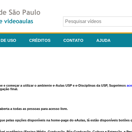
 DE USO
CRÉDITOS
CONTATO
AJUDA
ine e começar a utilizar o ambiente e-Aulas USP e e-Disciplinas da USP, Sugerimos
ace
gação final.
berta a todas as pessoas para acesso livre.
vegue pelas opções disponíveis na home-page do eAulas, lá estão disponíveis botõe
ível acadêmico (Ensino Médio, Graduação, Pós-Graduação, Cultura e Extensão, e Pes