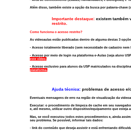
Além disso, também existe a opção da busca por palavra-chave (c
Importante destaque:
existem também v
restrito
.
Como funciona o acesso restrito?
As videoaulas estão publicadas dentro de alguma destas 3 opçõe
- Acesso totalmente liberado
(sem necessidade de cadastro nem l
- Acesso por meio de login na plataforma e-Aulas
(seja aluno USP
este vídeo.
- Acesso exclusivo para alunos da USP matriculados na disciplin
plataforma.
Ajuda técnica:
problemas de acesso e/o
Eventuais mensagens de erro na região de visualização da video
Executar:
o procedimento de limpeza de cache
em seu navegador
e, até mesmo,
utilizar outro dispositivo/equipamento
que esteja a
Mas, se você executou todos estes procedimentos e, ainda assim,
seu problema. Se possível, informar tais dados:
- link do conteúdo que deseja assistir e está enfrentando dificuld