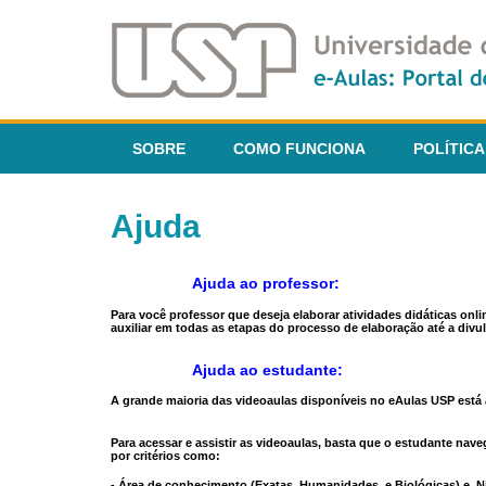
SOBRE
COMO FUNCIONA
POLÍTICA
Ajuda
Ajuda ao professor:
Para você professor que deseja elaborar atividades didáticas onl
auxiliar em todas as etapas do processo de elaboração até a divul
Ajuda ao estudante:
A grande maioria das videoaulas disponíveis no eAulas USP está a
Para acessar e assistir as videoaulas, basta que o estudante na
por critérios como:
- Área de conhecimento (Exatas, Humanidades, e Biológicas) e N