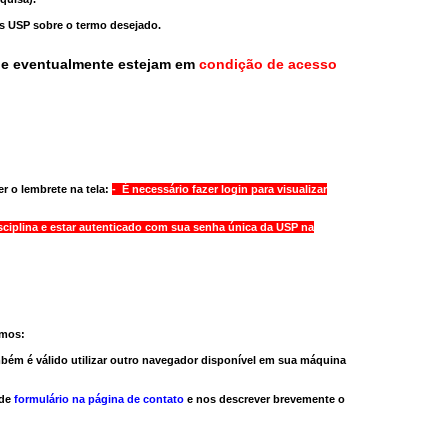
as USP sobre o termo desejado.
ue eventualmente estejam em
condição de acesso
r o lembrete na tela:
- É necessário fazer login para visualizar
sciplina e estar autenticado com sua senha única da USP na
amos:
bém é válido
utilizar outro navegador
disponível em sua máquina
 de
formulário na página de contato
e nos descrever brevemente o