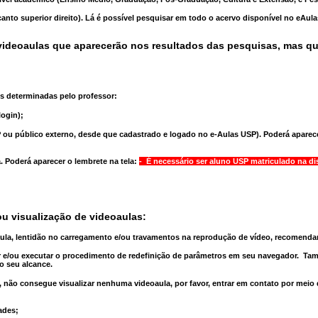
anto superior direito). Lá é possível pesquisar em todo o acervo disponível no eAul
ideoaulas que aparecerão nos resultados das pesquisas, mas q
s determinadas pelo professor:
ogin);
 ou público externo, desde que cadastrado e logado no e-Aulas USP). Poderá aparece
a
. Poderá aparecer o lembrete na tela:
- É necessário ser aluno USP matriculado na di
u visualização de videoaulas:
aula, lentidão no carregamento e/ou travamentos na reprodução de vídeo, recomend
 e/ou executar o
procedimento de redefinição
de parâmetros em seu navegador.
Tam
o seu alcance.
 não consegue visualizar nenhuma videoaula, por favor, entrar em contato por meio
ades;