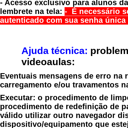
- Acesso exclusivo para alunos da
lembrete na tela:
- É necessário s
autenticado com sua senha única 
Ajuda técnica:
problem
videoaulas:
Eventuais mensagens de erro na re
carregamento e/ou travamentos n
Executar:
o procedimento de limp
procedimento de redefinição
de p
válido
utilizar outro navegador
dis
dispositivo/equipamento
que estej