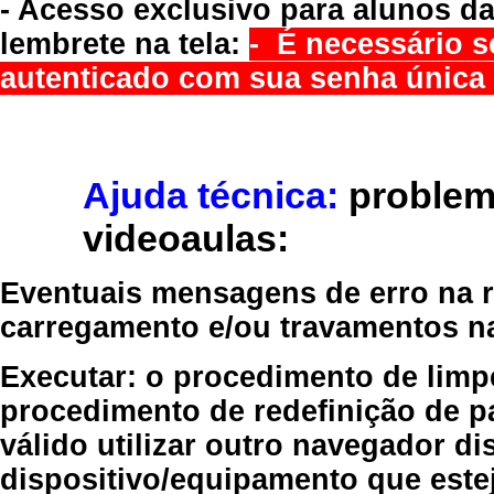
- Acesso exclusivo para alunos da
lembrete na tela:
- É necessário s
autenticado com sua senha única 
Ajuda técnica:
problem
videoaulas:
Eventuais mensagens de erro na re
carregamento e/ou travamentos n
Executar:
o procedimento de limp
procedimento de redefinição
de p
válido
utilizar outro navegador
dis
dispositivo/equipamento
que estej