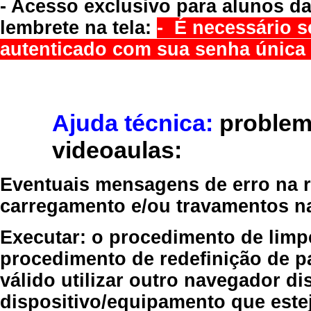
- Acesso exclusivo para alunos da
lembrete na tela:
- É necessário s
autenticado com sua senha única 
Ajuda técnica:
problem
videoaulas:
Eventuais mensagens de erro na re
carregamento e/ou travamentos n
Executar:
o procedimento de limp
procedimento de redefinição
de p
válido
utilizar outro navegador
dis
dispositivo/equipamento
que estej