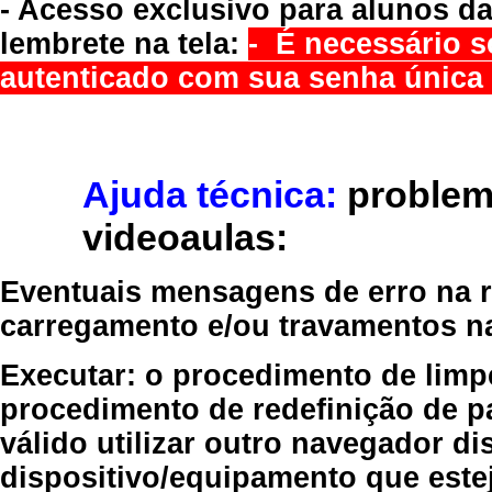
- Acesso exclusivo para alunos da
lembrete na tela:
- É necessário s
autenticado com sua senha única 
Ajuda técnica:
problem
videoaulas:
Eventuais mensagens de erro na re
carregamento e/ou travamentos n
Executar:
o procedimento de limp
procedimento de redefinição
de p
válido
utilizar outro navegador
dis
dispositivo/equipamento
que estej