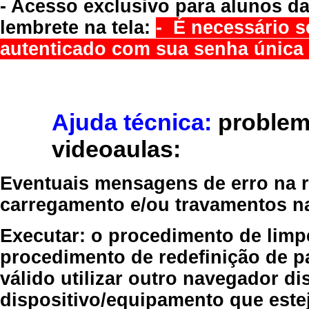
- Acesso exclusivo para alunos da
lembrete na tela:
- É necessário s
autenticado com sua senha única 
Ajuda técnica:
problem
videoaulas:
Eventuais mensagens de erro na re
carregamento e/ou travamentos n
Executar:
o procedimento de limp
procedimento de redefinição
de p
válido
utilizar outro navegador
dis
dispositivo/equipamento
que estej