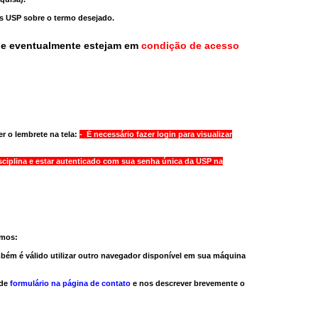
as USP sobre o termo desejado.
ue eventualmente estejam em
condição de acesso
r o lembrete na tela:
- É necessário fazer login para visualizar
sciplina e estar autenticado com sua senha única da USP na
amos:
bém é válido
utilizar outro navegador
disponível em sua máquina
 de
formulário na página de contato
e nos descrever brevemente o