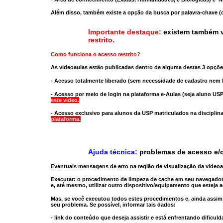
Além disso, também existe a opção da busca por palavra-chave (c
Importante destaque:
existem também v
restrito
.
Como funciona o acesso restrito?
As videoaulas estão publicadas dentro de alguma destas 3 opçõe
- Acesso totalmente liberado
(sem necessidade de cadastro nem l
- Acesso por meio de login na plataforma e-Aulas
(seja aluno USP
este vídeo.
- Acesso exclusivo para alunos da USP matriculados na disciplin
plataforma.
Ajuda técnica:
problemas de acesso e/o
Eventuais mensagens de erro na região de visualização da video
Executar:
o procedimento de limpeza de cache
em seu navegador
e, até mesmo,
utilizar outro dispositivo/equipamento
que esteja a
Mas, se você executou todos estes procedimentos e, ainda assim,
seu problema. Se possível, informar tais dados:
- link do conteúdo que deseja assistir e está enfrentando dificuld