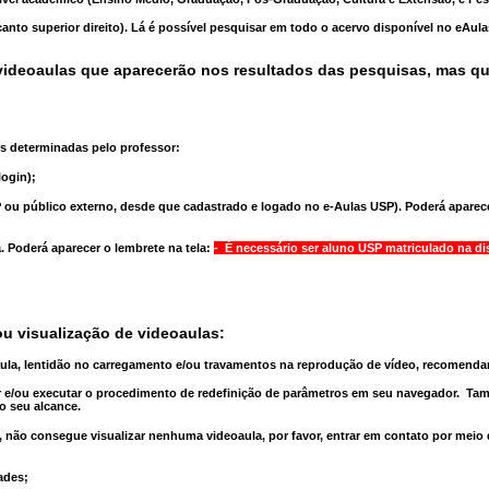
anto superior direito). Lá é possível pesquisar em todo o acervo disponível no eAul
ideoaulas que aparecerão nos resultados das pesquisas, mas q
s determinadas pelo professor:
ogin);
 ou público externo, desde que cadastrado e logado no e-Aulas USP). Poderá aparece
a
. Poderá aparecer o lembrete na tela:
- É necessário ser aluno USP matriculado na di
u visualização de videoaulas:
aula, lentidão no carregamento e/ou travamentos na reprodução de vídeo, recomend
 e/ou executar o
procedimento de redefinição
de parâmetros em seu navegador.
Tam
o seu alcance.
 não consegue visualizar nenhuma videoaula, por favor, entrar em contato por meio
ades;