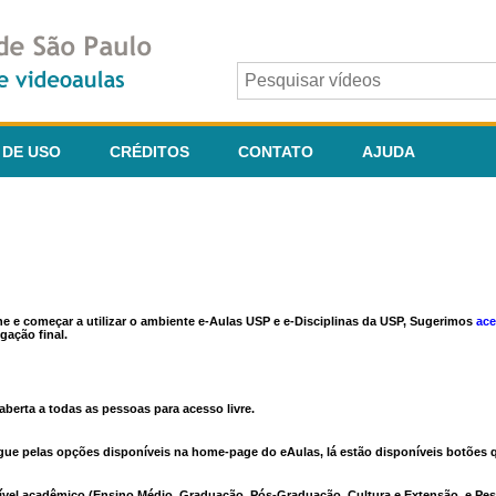
 DE USO
CRÉDITOS
CONTATO
AJUDA
ine e começar a utilizar o ambiente e-Aulas USP e e-Disciplinas da USP, Sugerimos
ace
gação final.
berta a todas as pessoas para acesso livre.
vegue pelas opções disponíveis na home-page do eAulas, lá estão disponíveis botõe
ível acadêmico (Ensino Médio, Graduação, Pós-Graduação, Cultura e Extensão, e Pes