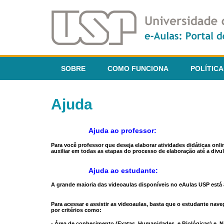
SOBRE
COMO FUNCIONA
POLÍTICA
Ajuda
Ajuda ao professor:
Para você professor que deseja elaborar atividades didáticas onl
auxiliar em todas as etapas do processo de elaboração até a divul
Ajuda ao estudante:
A grande maioria das videoaulas disponíveis no eAulas USP está a
Para acessar e assistir as videoaulas, basta que o estudante na
por critérios como:
- Área de conhecimento (Exatas, Humanidades, e Biológicas) e N