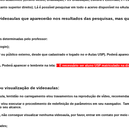
anto superior direito). Lá é possível pesquisar em todo o acervo disponível no eAul
ideoaulas que aparecerão nos resultados das pesquisas, mas q
s determinadas pelo professor:
ogin);
 ou público externo, desde que cadastrado e logado no e-Aulas USP). Poderá aparece
a
. Poderá aparecer o lembrete na tela:
- É necessário ser aluno USP matriculado na di
u visualização de videoaulas:
aula, lentidão no carregamento e/ou travamentos na reprodução de vídeo, recomend
 e/ou executar o
procedimento de redefinição
de parâmetros em seu navegador.
Tam
o seu alcance.
 não consegue visualizar nenhuma videoaula, por favor, entrar em contato por meio
ades;