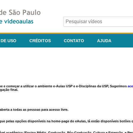
 DE USO
CRÉDITOS
CONTATO
AJUDA
ine e começar a utilizar o ambiente e-Aulas USP e e-Disciplinas da USP, Sugerimos
ace
gação final.
berta a todas as pessoas para acesso livre.
vegue pelas opções disponíveis na home-page do eAulas, lá estão disponíveis botõe
ível acadêmico (Ensino Médio, Graduação, Pós-Graduação, Cultura e Extensão, e Pes