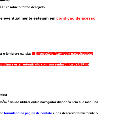
as USP sobre o termo desejado.
ue eventualmente estejam em
condição de acesso
r o lembrete na tela:
- É necessário fazer login para visualizar
sciplina e estar autenticado com sua senha única da USP na
amos:
bém é válido
utilizar outro navegador
disponível em sua máquina
 de
formulário na página de contato
e nos descrever brevemente o