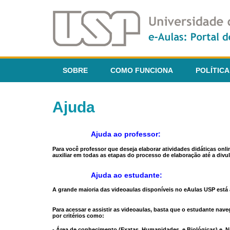
SOBRE
COMO FUNCIONA
POLÍTICA
Ajuda
Ajuda ao professor:
Para você professor que deseja elaborar atividades didáticas onl
auxiliar em todas as etapas do processo de elaboração até a divul
Ajuda ao estudante:
A grande maioria das videoaulas disponíveis no eAulas USP está a
Para acessar e assistir as videoaulas, basta que o estudante na
por critérios como:
- Área de conhecimento (Exatas, Humanidades, e Biológicas) e N