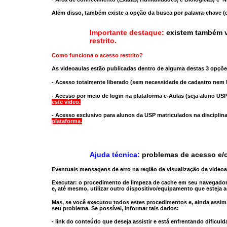
Além disso, também existe a opção da busca por palavra-chave (c
Importante destaque:
existem também v
restrito
.
Como funciona o acesso restrito?
As videoaulas estão publicadas dentro de alguma destas 3 opçõe
- Acesso totalmente liberado
(sem necessidade de cadastro nem l
- Acesso por meio de login na plataforma e-Aulas
(seja aluno USP
este vídeo.
- Acesso exclusivo para alunos da USP matriculados na disciplin
plataforma.
Ajuda técnica:
problemas de acesso e/o
Eventuais mensagens de erro na região de visualização da video
Executar:
o procedimento de limpeza de cache
em seu navegador
e, até mesmo,
utilizar outro dispositivo/equipamento
que esteja a
Mas, se você executou todos estes procedimentos e, ainda assim,
seu problema. Se possível, informar tais dados:
- link do conteúdo que deseja assistir e está enfrentando dificuld