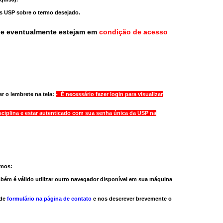
as USP sobre o termo desejado.
ue eventualmente estejam em
condição de acesso
r o lembrete na tela:
- É necessário fazer login para visualizar
sciplina e estar autenticado com sua senha única da USP na
amos:
bém é válido
utilizar outro navegador
disponível em sua máquina
 de
formulário na página de contato
e nos descrever brevemente o