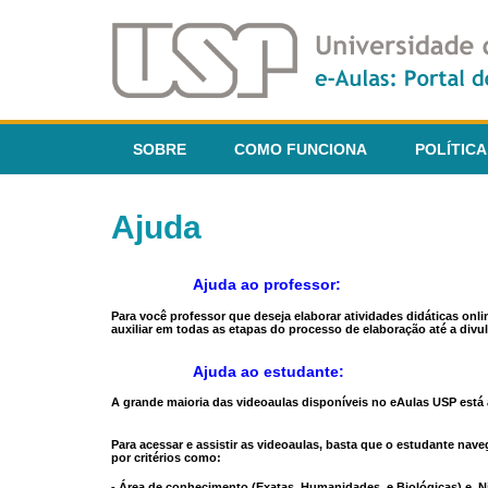
SOBRE
COMO FUNCIONA
POLÍTICA
Ajuda
Ajuda ao professor:
Para você professor que deseja elaborar atividades didáticas onl
auxiliar em todas as etapas do processo de elaboração até a divul
Ajuda ao estudante:
A grande maioria das videoaulas disponíveis no eAulas USP está a
Para acessar e assistir as videoaulas, basta que o estudante na
por critérios como:
- Área de conhecimento (Exatas, Humanidades, e Biológicas) e N