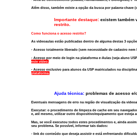
Além disso, também existe a opção da busca por palavra-chave (c
Importante destaque:
existem também v
restrito
.
Como funciona o acesso restrito?
As videoaulas estão publicadas dentro de alguma destas 3 opçõe
- Acesso totalmente liberado
(sem necessidade de cadastro nem l
- Acesso por meio de login na plataforma e-Aulas
(seja aluno USP
este vídeo.
- Acesso exclusivo para alunos da USP matriculados na disciplin
plataforma.
Ajuda técnica:
problemas de acesso e/o
Eventuais mensagens de erro na região de visualização da video
Executar:
o procedimento de limpeza de cache
em seu navegador
e, até mesmo,
utilizar outro dispositivo/equipamento
que esteja a
Mas, se você executou todos estes procedimentos e, ainda assim,
seu problema. Se possível, informar tais dados:
- link do conteúdo que deseja assistir e está enfrentando dificuld