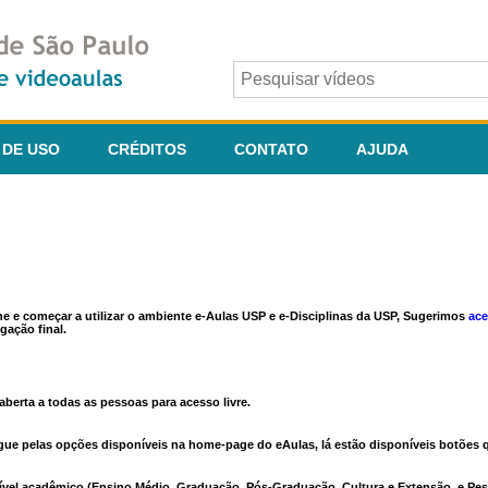
 DE USO
CRÉDITOS
CONTATO
AJUDA
ine e começar a utilizar o ambiente e-Aulas USP e e-Disciplinas da USP, Sugerimos
ace
gação final.
berta a todas as pessoas para acesso livre.
vegue pelas opções disponíveis na home-page do eAulas, lá estão disponíveis botõe
ível acadêmico (Ensino Médio, Graduação, Pós-Graduação, Cultura e Extensão, e Pes