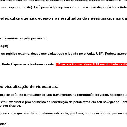
anto superior direito). Lá é possível pesquisar em todo o acervo disponível no eAul
ideoaulas que aparecerão nos resultados das pesquisas, mas q
s determinadas pelo professor:
ogin);
 ou público externo, desde que cadastrado e logado no e-Aulas USP). Poderá aparece
a
. Poderá aparecer o lembrete na tela:
- É necessário ser aluno USP matriculado na di
u visualização de videoaulas:
aula, lentidão no carregamento e/ou travamentos na reprodução de vídeo, recomend
 e/ou executar o
procedimento de redefinição
de parâmetros em seu navegador.
Tam
o seu alcance.
 não consegue visualizar nenhuma videoaula, por favor, entrar em contato por meio
ades;