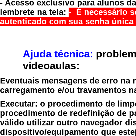
- Acesso exclusivo para alunos da
lembrete na tela:
- É necessário s
autenticado com sua senha única 
Ajuda técnica:
problem
videoaulas:
Eventuais mensagens de erro na re
carregamento e/ou travamentos n
Executar:
o procedimento de limp
procedimento de redefinição
de p
válido
utilizar outro navegador
dis
dispositivo/equipamento
que estej