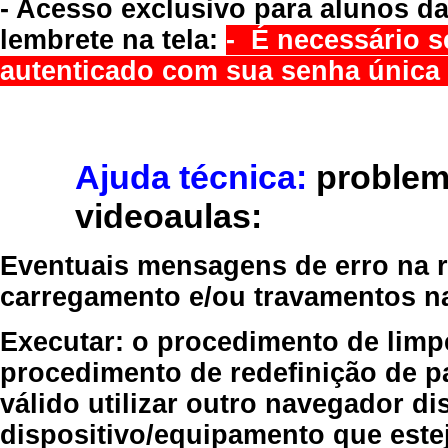
- Acesso exclusivo para alunos da
lembrete na tela:
- É necessário s
autenticado com sua senha única 
Ajuda técnica:
problem
videoaulas:
Eventuais mensagens de erro na re
carregamento e/ou travamentos n
Executar:
o procedimento de limp
procedimento de redefinição
de p
válido
utilizar outro navegador
dis
dispositivo/equipamento
que estej