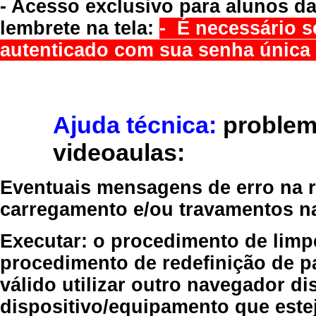
- Acesso exclusivo para alunos da
lembrete na tela:
- É necessário s
autenticado com sua senha única 
Ajuda técnica:
problem
videoaulas:
Eventuais mensagens de erro na re
carregamento e/ou travamentos n
Executar:
o procedimento de limp
procedimento de redefinição
de p
válido
utilizar outro navegador
dis
dispositivo/equipamento
que estej