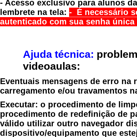
- Acesso exclusivo para alunos da
lembrete na tela:
- É necessário s
autenticado com sua senha única 
Ajuda técnica:
problem
videoaulas:
Eventuais mensagens de erro na re
carregamento e/ou travamentos n
Executar:
o procedimento de limp
procedimento de redefinição
de p
válido
utilizar outro navegador
dis
dispositivo/equipamento
que estej