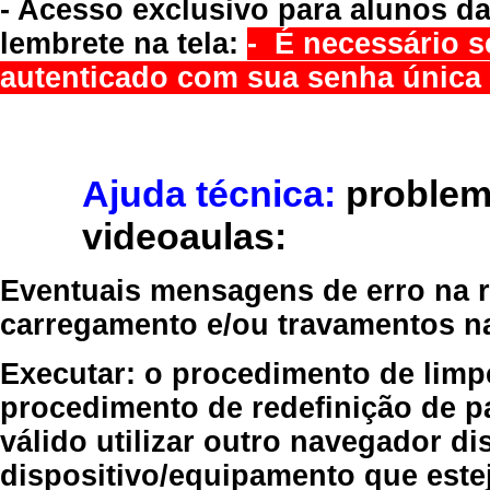
- Acesso exclusivo para alunos da
lembrete na tela:
- É necessário s
autenticado com sua senha única 
Ajuda técnica:
problem
videoaulas:
Eventuais mensagens de erro na re
carregamento e/ou travamentos n
Executar:
o procedimento de limp
procedimento de redefinição
de p
válido
utilizar outro navegador
dis
dispositivo/equipamento
que estej