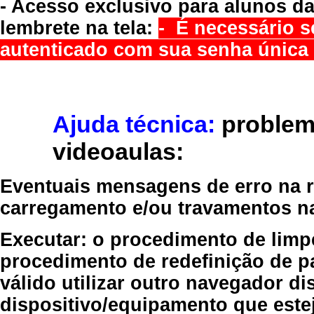
- Acesso exclusivo para alunos da
lembrete na tela:
- É necessário s
autenticado com sua senha única 
Ajuda técnica:
problem
videoaulas:
Eventuais mensagens de erro na re
carregamento e/ou travamentos n
Executar:
o procedimento de limp
procedimento de redefinição
de p
válido
utilizar outro navegador
dis
dispositivo/equipamento
que estej