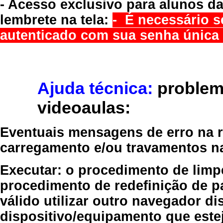
- Acesso exclusivo para alunos da
lembrete na tela:
- É necessário s
autenticado com sua senha única 
Ajuda técnica:
problem
videoaulas:
Eventuais mensagens de erro na re
carregamento e/ou travamentos n
Executar:
o procedimento de limp
procedimento de redefinição
de p
válido
utilizar outro navegador
dis
dispositivo/equipamento
que estej