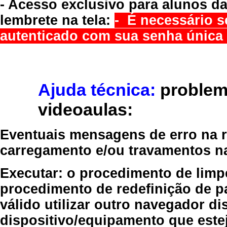
- Acesso exclusivo para alunos da
lembrete na tela:
- É necessário s
autenticado com sua senha única 
Ajuda técnica:
problem
videoaulas:
Eventuais mensagens de erro na re
carregamento e/ou travamentos n
Executar:
o procedimento de limp
procedimento de redefinição
de p
válido
utilizar outro navegador
dis
dispositivo/equipamento
que estej