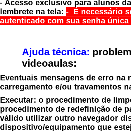
- Acesso exclusivo para alunos da
lembrete na tela:
- É necessário s
autenticado com sua senha única 
Ajuda técnica:
problem
videoaulas:
Eventuais mensagens de erro na re
carregamento e/ou travamentos n
Executar:
o procedimento de limp
procedimento de redefinição
de p
válido
utilizar outro navegador
dis
dispositivo/equipamento
que estej