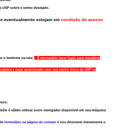
as USP sobre o termo desejado.
ue eventualmente estejam em
condição de acesso
r o lembrete na tela:
- É necessário fazer login para visualizar
sciplina e estar autenticado com sua senha única da USP na
amos:
bém é válido
utilizar outro navegador
disponível em sua máquina
 de
formulário na página de contato
e nos descrever brevemente o