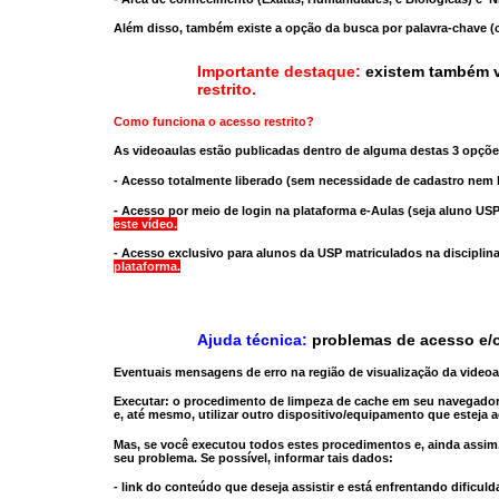
Além disso, também existe a opção da busca por palavra-chave (c
Importante destaque:
existem também v
restrito
.
Como funciona o acesso restrito?
As videoaulas estão publicadas dentro de alguma destas 3 opçõe
- Acesso totalmente liberado
(sem necessidade de cadastro nem l
- Acesso por meio de login na plataforma e-Aulas
(seja aluno USP
este vídeo.
- Acesso exclusivo para alunos da USP matriculados na disciplin
plataforma.
Ajuda técnica:
problemas de acesso e/o
Eventuais mensagens de erro na região de visualização da video
Executar:
o procedimento de limpeza de cache
em seu navegador
e, até mesmo,
utilizar outro dispositivo/equipamento
que esteja a
Mas, se você executou todos estes procedimentos e, ainda assim,
seu problema. Se possível, informar tais dados:
- link do conteúdo que deseja assistir e está enfrentando dificuld