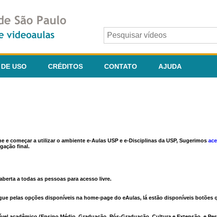
 DE USO
CRÉDITOS
CONTATO
AJUDA
ine e começar a utilizar o ambiente e-Aulas USP e e-Disciplinas da USP, Sugerimos
ace
gação final.
berta a todas as pessoas para acesso livre.
vegue pelas opções disponíveis na home-page do eAulas, lá estão disponíveis botõe
ível acadêmico (Ensino Médio, Graduação, Pós-Graduação, Cultura e Extensão, e Pes