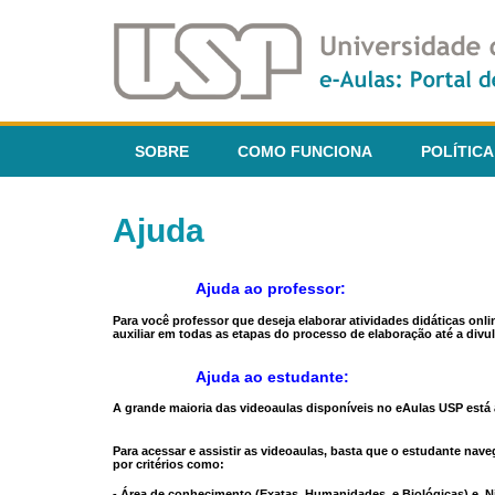
SOBRE
COMO FUNCIONA
POLÍTICA
Ajuda
Ajuda ao professor:
Para você professor que deseja elaborar atividades didáticas onl
auxiliar em todas as etapas do processo de elaboração até a divul
Ajuda ao estudante:
A grande maioria das videoaulas disponíveis no eAulas USP está a
Para acessar e assistir as videoaulas, basta que o estudante na
por critérios como:
- Área de conhecimento (Exatas, Humanidades, e Biológicas) e N