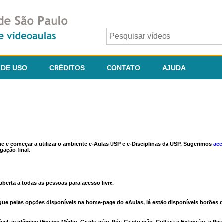
 DE USO
CRÉDITOS
CONTATO
AJUDA
ine e começar a utilizar o ambiente e-Aulas USP e e-Disciplinas da USP, Sugerimos
ace
gação final.
berta a todas as pessoas para acesso livre.
vegue pelas opções disponíveis na home-page do eAulas, lá estão disponíveis botõe
ível acadêmico (Ensino Médio, Graduação, Pós-Graduação, Cultura e Extensão, e Pes