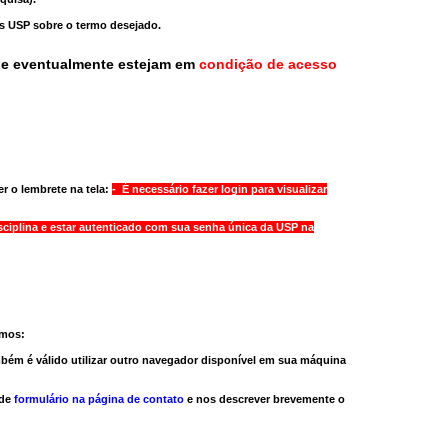
as USP sobre o termo desejado.
ue eventualmente estejam em
condição de acesso
r o lembrete na tela:
- É necessário fazer login para visualizar
sciplina e estar autenticado com sua senha única da USP na
amos:
bém é válido
utilizar outro navegador
disponível em sua máquina
 de
formulário na página de contato
e nos descrever brevemente o