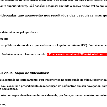
anto superior direito). Lá é possível pesquisar em todo o acervo disponível no eAul
ideoaulas que aparecerão nos resultados das pesquisas, mas q
s determinadas pelo professor:
ogin);
 ou público externo, desde que cadastrado e logado no e-Aulas USP). Poderá aparece
a
. Poderá aparecer o lembrete na tela:
- É necessário ser aluno USP matriculado na di
u visualização de videoaulas:
aula, lentidão no carregamento e/ou travamentos na reprodução de vídeo, recomend
 e/ou executar o
procedimento de redefinição
de parâmetros em seu navegador.
Tam
o seu alcance.
 não consegue visualizar nenhuma videoaula, por favor, entrar em contato por meio
ades;