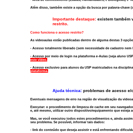
Além disso, também existe a opção da busca por palavra-chave (c
Importante destaque:
existem também v
restrito
.
Como funciona o acesso restrito?
As videoaulas estão publicadas dentro de alguma destas 3 opçõe
- Acesso totalmente liberado
(sem necessidade de cadastro nem l
- Acesso por meio de login na plataforma e-Aulas
(seja aluno USP
este vídeo.
- Acesso exclusivo para alunos da USP matriculados na disciplin
plataforma.
Ajuda técnica:
problemas de acesso e/o
Eventuais mensagens de erro na região de visualização da video
Executar:
o procedimento de limpeza de cache
em seu navegador
e, até mesmo,
utilizar outro dispositivo/equipamento
que esteja a
Mas, se você executou todos estes procedimentos e, ainda assim,
seu problema. Se possível, informar tais dados:
- link do conteúdo que deseja assistir e está enfrentando dificuld