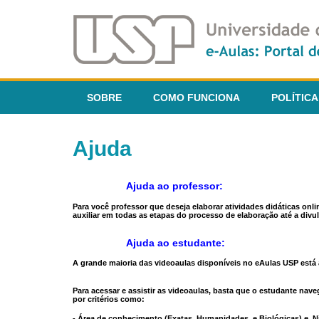
SOBRE
COMO FUNCIONA
POLÍTICA
Ajuda
Ajuda ao professor:
Para você professor que deseja elaborar atividades didáticas onl
auxiliar em todas as etapas do processo de elaboração até a divul
Ajuda ao estudante:
A grande maioria das videoaulas disponíveis no eAulas USP está a
Para acessar e assistir as videoaulas, basta que o estudante na
por critérios como:
- Área de conhecimento (Exatas, Humanidades, e Biológicas) e N