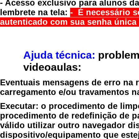
- Acesso exclusivo para alunos da
lembrete na tela:
- É necessário s
autenticado com sua senha única 
Ajuda técnica:
problem
videoaulas:
Eventuais mensagens de erro na re
carregamento e/ou travamentos n
Executar:
o procedimento de limp
procedimento de redefinição
de p
válido
utilizar outro navegador
dis
dispositivo/equipamento
que estej