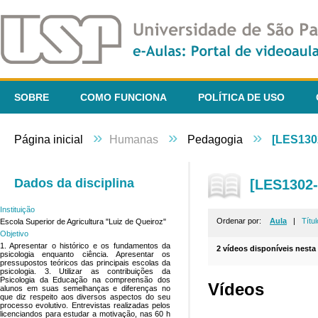
SOBRE
COMO FUNCIONA
POLÍTICA DE USO
»
»
»
Página inicial
Humanas
Pedagogia
[LES1302
Dados da disciplina
[LES1302-
Instituição
Ordenar por:
Aula
|
Títul
Escola Superior de Agricultura "Luiz de Queiroz"
Objetivo
1. Apresentar o histórico e os fundamentos da
2 vídeos disponíveis nesta 
psicologia enquanto ciência. Apresentar os
pressupostos teóricos das principais escolas da
psicologia. 3. Utilizar as contribuições da
Psicologia da Educação na compreensão dos
Vídeos
alunos em suas semelhanças e diferenças no
que diz respeito aos diversos aspectos do seu
processo evolutivo. Entrevistas realizadas pelos
licenciandos para estudar a motivação, nas 60 h