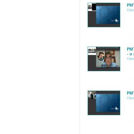
PMT
Clau
PMT
- o
Clau
PMT
Clau