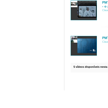
PMT
- o
Clau
PMT
Clau
5 vídeos disponíveis nesta 