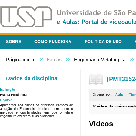
SOBRE
COMO FUNCIONA
POLÍTICA DE USO
»
»
»
Página inicial
Exatas
Engenharia Metalúrgica
Dados da disciplina
[PMT3152-
Instituição
Ordenar por:
Aula
|
Títul
Escola Politécnica
Objetivo
Apresentar aos alunos os principais campos de
10 vídeos disponíveis nesta
atuação do Engenheiro Nuclear, bem como o
mercado e oportunidades em que o future
engenheiro exercerá suas atividades.
Vídeos