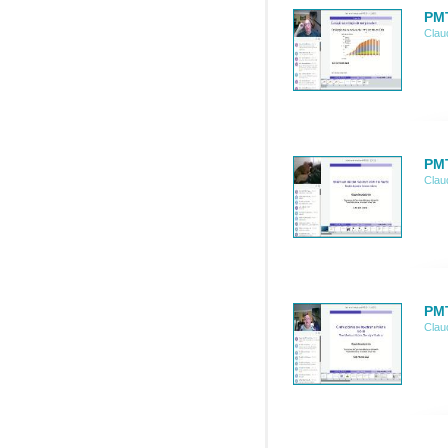
PMT
Clau
PMT
Clau
PMT
Clau