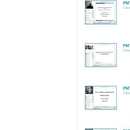
PMT
Clau
PMT
Clau
PMT
Clau