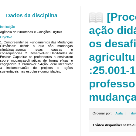
[Proc
Dados da disciplina
ação did
Instituição
Agência de Bibliotecas e Coleções Digitais
Objetivo
os desaf
1. Compreender os Fundamentos das Mudanças
Climáticas: definir o que são mudanças
climáticas,apontar suas causas e
agricult
consequências. 2. Desenvolver Habilidades de
Ensino: Capacitar os professores a ensinarem
sobre mudançasclimáticas de forma eficaz e
engajadora. 3. Promover a Ação Local: Incentivar
:25.001-
a implementação de projetos e ações
sustentáveis nas escolase comunidades.
professo
mudanças
Ordenar por:
Aula
|
Títul
1 vídeo disponível nesta di