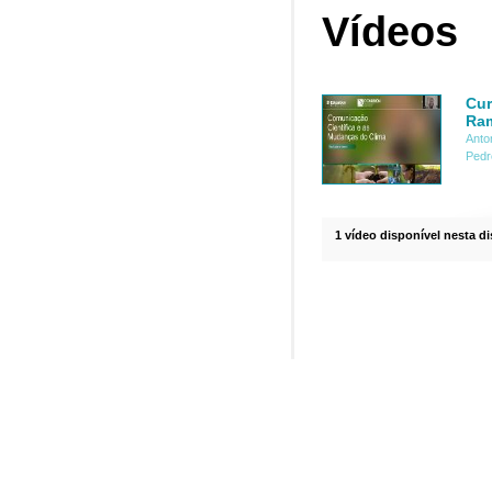
Vídeos
Cur
Ram
Anto
Pedr
1 vídeo disponível nesta di