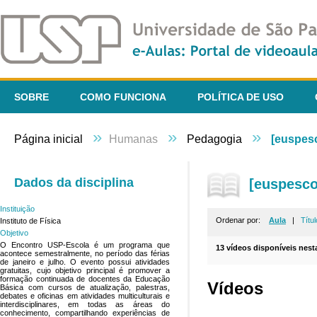
SOBRE
COMO FUNCIONA
POLÍTICA DE USO
»
»
»
Página inicial
Humanas
Pedagogia
[euspes
Dados da disciplina
[euspesco
Instituição
Ordenar por:
Aula
|
Títul
Instituto de Física
Objetivo
O Encontro USP-Escola é um programa que
13 vídeos disponíveis nesta
acontece semestralmente, no período das férias
de janeiro e julho. O evento possui atividades
gratuitas, cujo objetivo principal é promover a
formação continuada de docentes da Educação
Vídeos
Básica com cursos de atualização, palestras,
debates e oficinas em atividades multiculturais e
interdisciplinares, em todas as áreas do
conhecimento, compartilhando experiências de