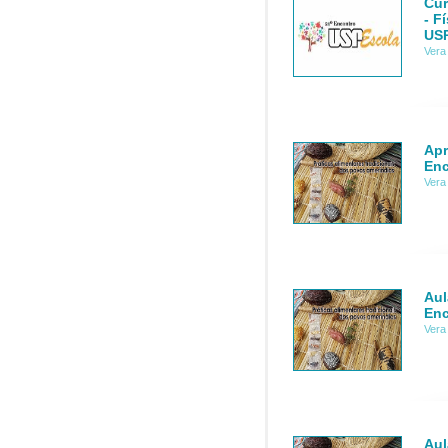
Cur
- F
USP
Vera
Apr
Enc
Vera
Aul
Enc
Vera
Aul