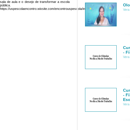
sala de aula e o desejo de transformar a escola
Olo
pública.
https://uspescolaencontro.wixsite.com/encontrouspescola/inscricao
Vera
Cur
- F
Vera
Cur
- F
Esc
Vera