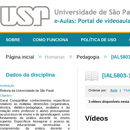
SOBRE
COMO FUNCIONA
POLÍTICA DE USO
»
»
»
Página inicial
Humanas
Pedagogia
[IAL5803
Dados da disciplina
[IAL5803-
Instituição
Ordenar por:
Aula
|
Títul
Reitoria da Universidade de São Paulo
Objetivo
Geral Compartilhar conhecimentos específicos
3 vídeos disponíveis nesta 
relativos às múltiplas dimensões (organizativa,
técnica, didático-pedagógica, avaliativa e da
relação entre professor e aluno) pressupostas
ao processo de ensino e de aprendizagem, como
Vídeos
fundamento da prática docente no ensino
superior. Específicos Assegurar o acesso às
teorias educacionais necessárias à
compreensão da prática docente e