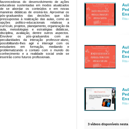
favorecedoras do desenvolvimento de ações
Aul
educativas sustentadas em modos atualizados
de se abordar os conteúdos e em novas
Ped
maneiras didáticas de ensiná-los. Aproximar os
Ens
pós-graduandos das decisões que são
Rita
pressupostas à realização das aulas, como as
opções político-educacionais relativas a
currículo, projetos, planejamento, organização da
aula, metodologias e estratégias didáticas,
disciplina, avaliação, dentre outros aspectos.
Envolver os pós-graduandos com as
peculiaridades da interação professor-aluno,
possibilitando-lhes agir e interagir com os
Aul
estudantes em formação, mediando e
problematizando o contato com o mundo do
Ped
conhecimento e a realidade social onde se
Ens
inserirão como futuros profissionais.
Rita
Aul
Ped
Ens
Rita
3 vídeos disponíveis nesta 