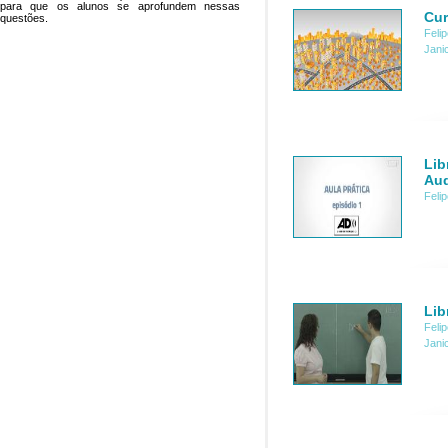
para que os alunos se aprofundem nessas
Cur
questões.
Feli
Jani
Lib
Aud
Feli
Lib
Feli
Jani