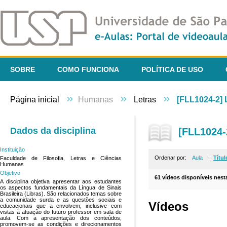
SOBRE
COMO FUNCIONA
POLÍTICA DE USO
»
»
»
Página inicial
Humanas
Letras
[FLL1024-2] 
Dados da disciplina
[FLL1024-
Instituição
Ordenar por:
Aula
|
Títul
Faculdade de Filosofia, Letras e Ciências
Humanas
Objetivo
61 vídeos disponíveis nesta
A disciplina objetiva apresentar aos estudantes
os aspectos fundamentais da Língua de Sinais
Brasileira (Libras). São relacionados temas sobre
a comunidade surda e as questões sociais e
Vídeos
educacionais que a envolvem, inclusive com
vistas à atuação do futuro professor em sala de
aula. Com a apresentação dos conteúdos,
promovem-se as condições e direcionamentos