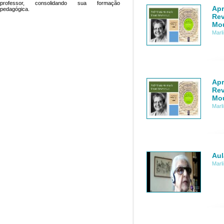
professor, consolidando sua formação
Apr
pedagógica.
Rev
Mou
Marl
Apr
Rev
Mou
Marl
Aul
Marl