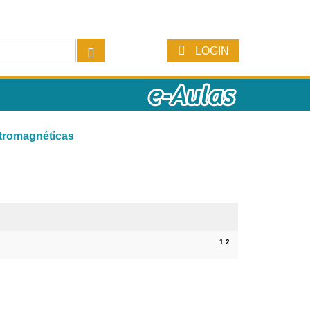
LOGIN
tromagnéticas
1
2