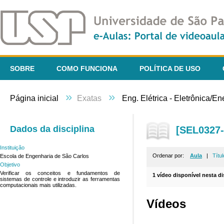
SOBRE
COMO FUNCIONA
POLÍTICA DE USO
»
»
Página inicial
Exatas
Eng. Elétrica - Eletrônica/E
Dados da disciplina
[SEL0327-
Instituição
Ordenar por:
Aula
|
Títul
Escola de Engenharia de São Carlos
Objetivo
Verificar os conceitos e fundamentos de
1 vídeo disponível nesta di
sistemas de controle e introduzir as ferramentas
computacionais mais utilizadas.
Vídeos