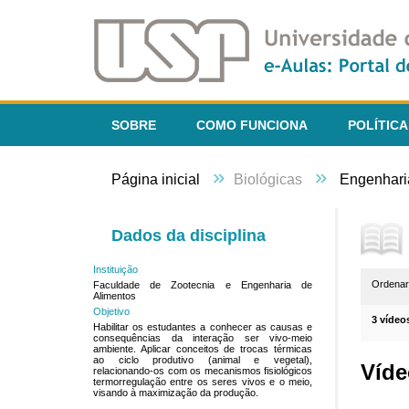
SOBRE
COMO FUNCIONA
POLÍTICA
»
»
Página inicial
Biológicas
Engenhari
Dados da disciplina
Instituição
Ordena
Faculdade de Zootecnia e Engenharia de
Alimentos
Objetivo
3 vídeo
Habilitar os estudantes a conhecer as causas e
consequências da interação ser vivo-meio
ambiente. Aplicar conceitos de trocas térmicas
ao ciclo produtivo (animal e vegetal),
Víde
relacionando-os com os mecanismos fisiológicos
termorregulação entre os seres vivos e o meio,
visando à maximização da produção.