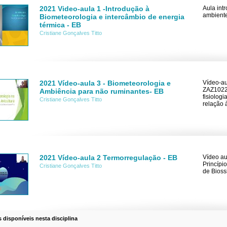
2021 Video-aula 1 -Introdução à
Aula int
ambiente
Biometeorologia e intercâmbio de energia
térmica - EB
Cristiane Gonçalves Titto
2021 Vídeo-aula 3 - Biometeorologia e
Vídeo-au
ZAZ1022 
Ambiência para não ruminantes- EB
fisiolog
Cristiane Gonçalves Titto
relação 
2021 Vídeo-aula 2 Termorregulação - EB
Vídeo au
Princípi
Cristiane Gonçalves Titto
de Bioss
s disponíveis nesta disciplina