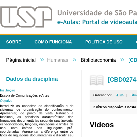
SOBRE
COMO FUNCIONA
POLÍTICA DE USO
»
»
»
Página inicial
Humanas
Biblioteconomia
[CB
Dados da disciplina
[CBD0274-
Instituição
Ordenar por:
Aula
|
Títul
Escola de Comunicações e Artes
Objetivo
Introduzir os conceitos de classificação e de
2 vídeos disponíveis nesta 
sistemas de organização do conhecimento.
Apresentar, do ponto de vista histórico e
funcional, as principais características das
linguagens documentárias segundo sua tipologia,
Vídeos
especificidades, funções, vantagens e limites de
uso, com ênfase nas linguagens pré-
coordenadas. Apresentar a diferença entre os
tipos de linguagens documentárias e discutir seu