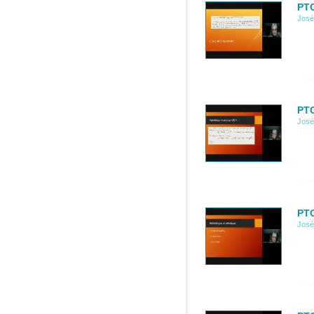
PTC
José
PTC
José
PTC
José