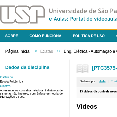
SOBRE
COMO FUNCIONA
POLÍTICA DE USO
»
»
Página inicial
Exatas
Eng. Elétrica - Automação e 
Dados da disciplina
[PTC3575-
Instituição
Ordenar por:
Aula
|
Títul
Escola Politécnica
Objetivo
Apresentar os conceitos relativos à dinâmica de
23 vídeos disponíveis nesta
sistemas não lineares, com ênfase em teoria de
bifurcações e caos.
Vídeos