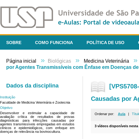
SOBRE
COMO FUNCIONA
POLÍTICA DE USO
»
»
»
Página inicial
Biológicas
Medicina Veterinária
por Agentes Transmissíveis com Ênfase em Doenças de
Dados da disciplina
[VPS5708-
Causadas por A
Instituição
Faculdade de Medicina Veterinária e Zootecnia
Objetivo
Desenvolver e estimular a capacidade de
Ordenar por:
Aula
|
Títul
avaliação crítica de resultados de provas
diagnósticas para infecções causadas por
agentes transmissíveis empregadas em estudos
3 vídeos disponíveis nesta 
clínicos e epidemiológicos, com enfoque em
doenças de relevância na bovinocultura.