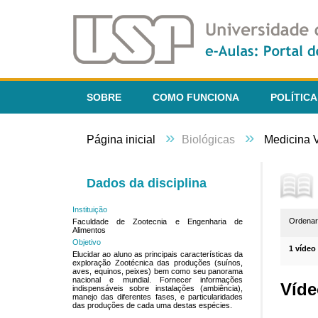
SOBRE
COMO FUNCIONA
POLÍTICA
»
»
Página inicial
Biológicas
Medicina V
Dados da disciplina
Instituição
Ordena
Faculdade de Zootecnia e Engenharia de
Alimentos
Objetivo
1 vídeo
Elucidar ao aluno as principais características da
exploração Zootécnica das produções (suínos,
aves, equinos, peixes) bem como seu panorama
nacional e mundial. Fornecer informações
Víde
indispensáveis sobre instalações (ambiência),
manejo das diferentes fases, e particularidades
das produções de cada uma destas espécies.