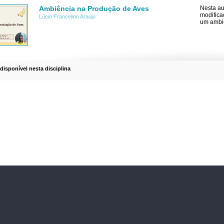
Ambiência na Produção de Aves
Nesta au
modifica
Lúcio Francelino Araújo
um ambie
 disponível nesta disciplina