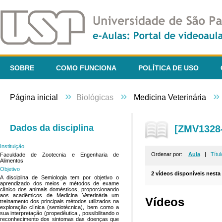
SOBRE
COMO FUNCIONA
POLÍTICA DE USO
»
»
»
Página inicial
Biológicas
Medicina Veterinária
Dados da disciplina
[ZMV1328-
Instituição
Ordenar por:
Aula
|
Títul
Faculdade de Zootecnia e Engenharia de
Alimentos
Objetivo
2 vídeos disponíveis nesta 
A disciplina de Semiologia tem por objetivo o
aprendizado dos meios e métodos de exame
clínico dos animais domésticos, proporcionando
aos acadêmicos de Medicina Veterinária um
Vídeos
treinamento dos principais métodos utilizados na
exploração clínica (semiotécnica), bem como a
sua interpretação (propedêutica , possibilitando o
reconhecimento dos sintomas das doenças que