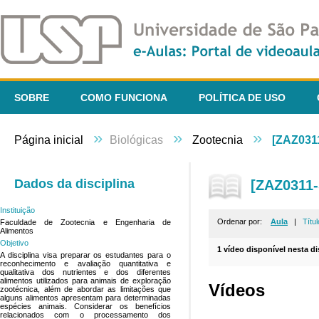
SOBRE
COMO FUNCIONA
POLÍTICA DE USO
»
»
»
Página inicial
Biológicas
Zootecnia
[ZAZ0311
Dados da disciplina
[ZAZ0311-
Instituição
Ordenar por:
Aula
|
Títul
Faculdade de Zootecnia e Engenharia de
Alimentos
Objetivo
1 vídeo disponível nesta di
A disciplina visa preparar os estudantes para o
reconhecimento e avaliação quantitativa e
qualitativa dos nutrientes e dos diferentes
alimentos utilizados para animais de exploração
Vídeos
zootécnica, além de abordar as limitações que
alguns alimentos apresentam para determinadas
espécies animais. Considerar os benefícios
relacionados com o processamento dos