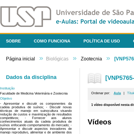
SOBRE
COMO FUNCIONA
POLÍTICA DE USO
»
»
»
Página inicial
Biológicas
Zootecnia
[VNP5765
Dados da disciplina
[VNP5765-
Instituição
Ordenar por:
Aula
|
Títul
Faculdade de Medicina Veterinária e Zootecnia
Objetivo
- Apresentar e discutir os componentes da
1 vídeo disponível nesta di
cadeia produtiva de suínos; - Discutir novas
técnicas de manejo em suinocultura visando
redução de custos e maximização de resultados
competitivos; - Fornecer aos alunos
Vídeos
conhecimentos atuais da cadeia produtiva de
suínos enfocando comportamento do mercado; -
Apresentar e discutir aspectos inovadores de
manejo reprodutivo, alimentar e de ambiente dos