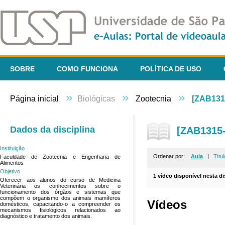
SOBRE
COMO FUNCIONA
POLÍTICA DE USO
»
»
»
Página inicial
Biológicas
Zootecnia
[ZAB1315
Dados da disciplina
[ZAB1315-
Instituição
Ordenar por:
Aula
|
Títul
Faculdade de Zootecnia e Engenharia de
Alimentos
Objetivo
1 vídeo disponível nesta di
Oferecer aos alunos do curso de Medicina
Veterinária os conhecimentos sobre o
funcionamento dos órgãos e sistemas que
compõem o organismo dos animais mamíferos
Vídeos
domésticos, capacitando-o a compreender os
mecanismos fisiológicos relacionados ao
diagnóstico e tratamento dos animais.