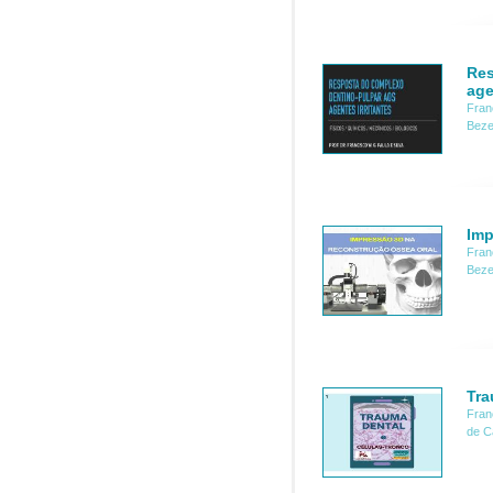
Res
age
Fran
Bezer
Imp
Fran
Beze
Tra
Fran
de C