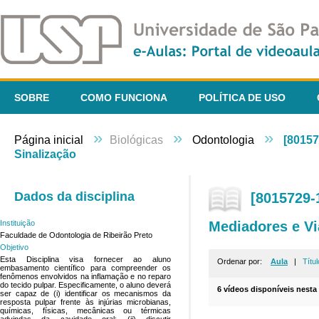
SOBRE
COMO FUNCIONA
POLÍTICA DE USO
»
»
»
Página inicial
Biológicas
Odontologia
[80157
Sinalização
Dados da disciplina
[8015729-
Mediadores e Vi
Instituição
Faculdade de Odontologia de Ribeirão Preto
Objetivo
Esta Disciplina visa fornecer ao aluno
Ordenar por:
Aula
|
Títul
embasamento científico para compreender os
fenômenos envolvidos na inflamação e no reparo
do tecido pulpar. Especificamente, o aluno deverá
6 vídeos disponíveis nesta 
ser capaz de (i) identificar os mecanismos da
resposta pulpar frente às injúrias microbianas,
químicas, físicas, mecânicas ou térmicas