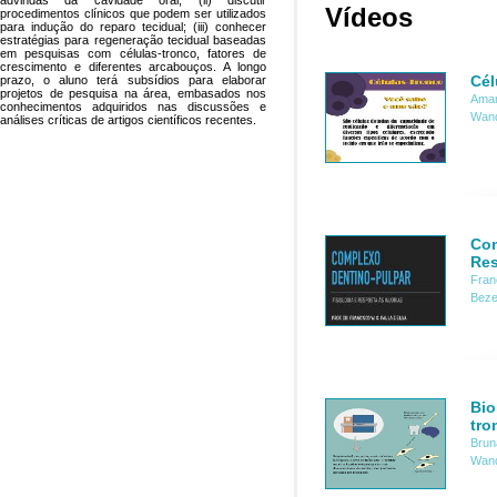
advindas da cavidade oral; (ii) discutir
Vídeos
procedimentos clínicos que podem ser utilizados
para indução do reparo tecidual; (iii) conhecer
estratégias para regeneração tecidual baseadas
em pesquisas com células-tronco, fatores de
crescimento e diferentes arcabouços. A longo
Cél
prazo, o aluno terá subsídios para elaborar
projetos de pesquisa na área, embasados nos
Aman
conhecimentos adquiridos nas discussões e
Wand
análises críticas de artigos científicos recentes.
Com
Res
Fran
Bezer
Bio
tro
Brun
Wand