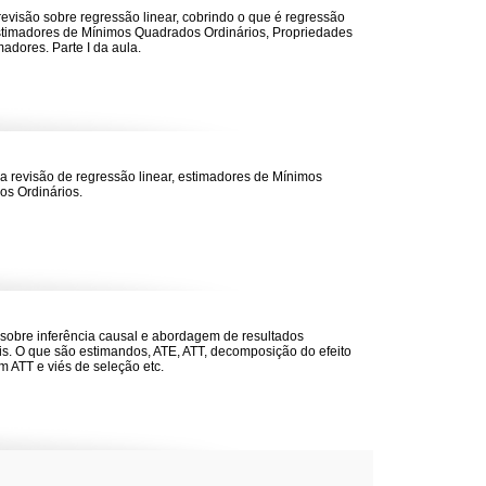
revisão sobre regressão linear, cobrindo o que é regressão
estimadores de Mínimos Quadrados Ordinários, Propriedades
madores. Parte I da aula.
 da revisão de regressão linear, estimadores de Mínimos
s Ordinários.
sobre inferência causal e abordagem de resultados
is. O que são estimandos, ATE, ATT, decomposição do efeito
m ATT e viés de seleção etc.