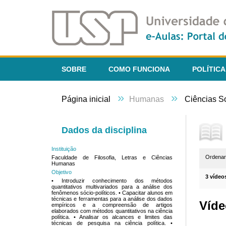
SOBRE
COMO FUNCIONA
POLÍTICA
»
»
Página inicial
Humanas
Ciências S
Dados da disciplina
Instituição
Ordena
Faculdade de Filosofia, Letras e Ciências
Humanas
Objetivo
3 vídeo
• Introduzir conhecimento dos métodos
quantitativos multivariados para a análise dos
fenômenos sócio-políticos. • Capacitar alunos em
técnicas e ferramentas para a análise dos dados
Víde
empíricos e a compreensão de artigos
elaborados com métodos quantitativos na ciência
política. • Analisar os alcances e limites das
técnicas de pesquisa na ciência política. •