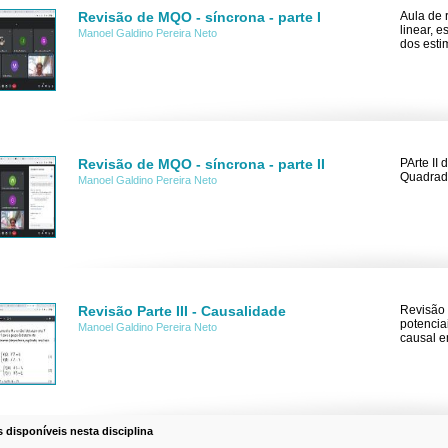
Revisão de MQO - síncrona - parte I
Aula de 
linear, 
Manoel Galdino Pereira Neto
dos esti
Revisão de MQO - síncrona - parte II
PArte II
Quadrado
Manoel Galdino Pereira Neto
Revisão Parte III - Causalidade
Revisão 
potencia
Manoel Galdino Pereira Neto
causal e
s disponíveis nesta disciplina