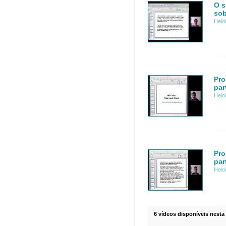
O s
sob
Helo
Pro
par
Helo
Pro
par
Helo
6 vídeos disponíveis nesta 