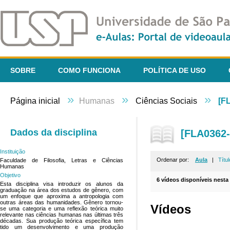
SOBRE
COMO FUNCIONA
POLÍTICA DE USO
»
»
»
Página inicial
Humanas
Ciências Sociais
[F
Dados da disciplina
[FLA0362-
Instituição
Ordenar por:
Aula
|
Títul
Faculdade de Filosofia, Letras e Ciências
Humanas
Objetivo
6 vídeos disponíveis nesta 
Esta disciplina visa introduzir os alunos da
graduação na área dos estudos de gênero, com
um enfoque que aproxima a antropologia com
outras áreas das humanidades. Gênero tornou-
Vídeos
se uma categoria e uma reflexão teórica muito
relevante nas ciências humanas nas últimas três
décadas. Sua produção teórica específica tem
tido um desenvolvimento e uma produção