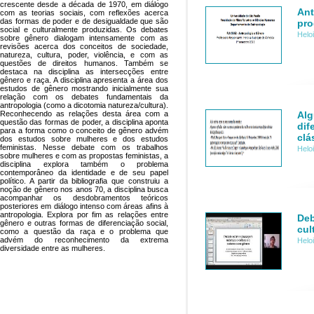
crescente desde a década de 1970, em diálogo
Ant
com as teorias sociais, com reflexões acerca
das formas de poder e de desigualdade que são
pro
social e culturalmente produzidas. Os debates
Helo
sobre gênero dialogam intensamente com as
revisões acerca dos conceitos de sociedade,
natureza, cultura, poder, violência, e com as
questões de direitos humanos. Também se
destaca na disciplina as intersecções entre
gênero e raça. A disciplina apresenta a área dos
estudos de gênero mostrando inicialmente sua
relação com os debates fundamentais da
antropologia (como a dicotomia natureza/cultura).
Alg
Reconhecendo as relações desta área com a
questão das formas de poder, a disciplina aponta
dif
para a forma como o conceito de gênero advém
clá
dos estudos sobre mulheres e dos estudos
feministas. Nesse debate com os trabalhos
Helo
sobre mulheres e com as propostas feministas, a
disciplina explora também o problema
contemporâneo da identidade e de seu papel
político. A partir da bibliografia que construiu a
noção de gênero nos anos 70, a disciplina busca
acompanhar os desdobramentos teóricos
posteriores em diálogo intenso com áreas afins à
antropologia. Explora por fim as relações entre
Deb
gênero e outras formas de diferenciação social,
cul
como a questão da raça e o problema que
advém do reconhecimento da extrema
Helo
diversidade entre as mulheres.