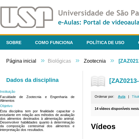
SOBRE
COMO FUNCIONA
POLÍTICA DE USO
»
»
»
Página inicial
Biológicas
Zootecnia
[ZAZ021
Dados da disciplina
[ZAZ0213-
Instituição
Ordenar por:
Aula
|
Títul
Faculdade de Zootecnia e Engenharia de
Alimentos
Objetivo
14 vídeos disponíveis nesta
Esta disciplina tem por finalidade capacitar o
estudante em relação aos métodos de avaliação
dos alimentos destinados à alimentação animal.
Desenvolver habilidades quanto à determinação
Vídeos
da composição centesimal dos alimentos e
interpretação dos resultados.