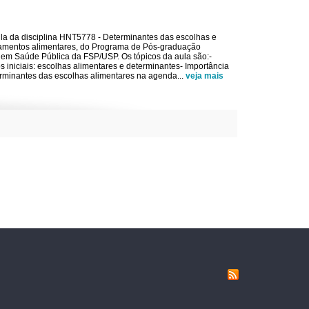
la da disciplina HNT5778 - Determinantes das escolhas e
amentos alimentares, do Programa de Pós-graduação
 em Saúde Pública da FSP/USP. Os tópicos da aula são:-
s iniciais: escolhas alimentares e determinantes- Importância
rminantes das escolhas alimentares na agenda
...
veja mais