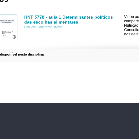
HNT 5778 - aula 1 Determinantes políticos
Vídeo au
comport
das escolhas alimentares
Nutrição
Patrícia Constante Jaime
Conceito
dos dete
 disponível nesta disciplina