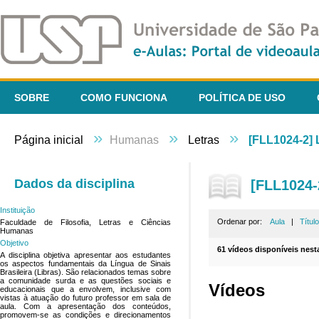
SOBRE
COMO FUNCIONA
POLÍTICA DE USO
»
»
»
Página inicial
Humanas
Letras
[FLL1024-2] 
Dados da disciplina
[FLL1024-
Instituição
Ordenar por:
Aula
|
Título
Faculdade de Filosofia, Letras e Ciências
Humanas
Objetivo
61 vídeos disponíveis nesta
A disciplina objetiva apresentar aos estudantes
os aspectos fundamentais da Língua de Sinais
Brasileira (Libras). São relacionados temas sobre
a comunidade surda e as questões sociais e
Vídeos
educacionais que a envolvem, inclusive com
vistas à atuação do futuro professor em sala de
aula. Com a apresentação dos conteúdos,
promovem-se as condições e direcionamentos