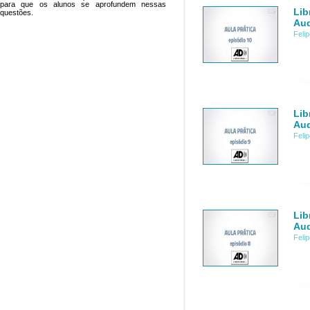
para que os alunos se aprofundem nessas
Lib
questões.
Aud
Feli
Lib
Aud
Feli
Lib
Aud
Feli