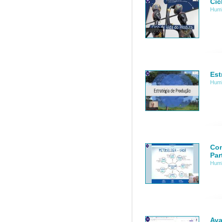
Cic
Humb
Est
Humb
Con
Par
Humb
Ava