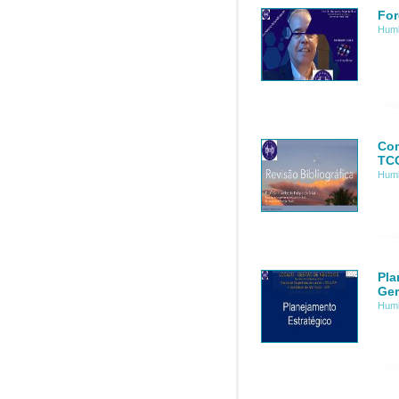
For
Humb
Com
TC
Humb
Pla
Ger
Humb