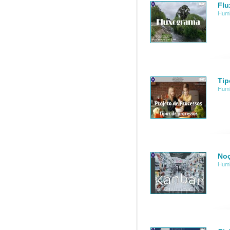
Flu
Humb
Tip
Humb
Noç
Humb