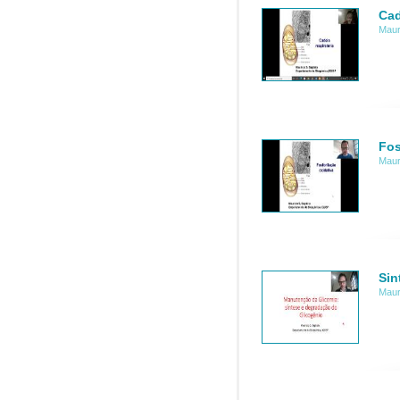
Cad
Mauri
Fos
Mauri
Sin
Mauri