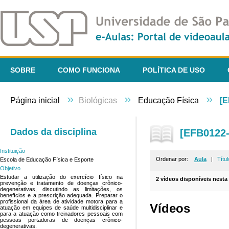
SOBRE
COMO FUNCIONA
POLÍTICA DE USO
»
»
»
Página inicial
Biológicas
Educação Física
[E
Dados da disciplina
[EFB0122-
Instituição
Ordenar por:
Aula
|
Títul
Escola de Educação Física e Esporte
Objetivo
Estudar a utilização do exercício físico na
2 vídeos disponíveis nesta 
prevenção e tratamento de doenças crônico-
degenerativas, discutindo as limitações, os
benefícios e a prescrição adequada. Preparar o
profissional da área de atividade motora para a
Vídeos
atuação em equipes de saúde multidisciplinar e
para a atuação como treinadores pessoais com
pessoas portadoras de doenças crônico-
degenerativas.